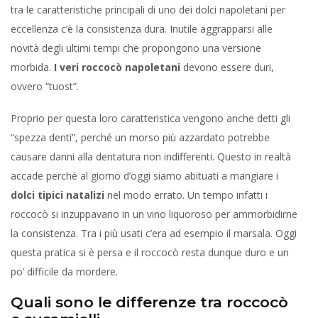
tra le caratteristiche principali di uno dei dolci napoletani per
eccellenza c’è la consistenza dura. Inutile aggrapparsi alle
novità degli ultimi tempi che propongono una versione
morbida.
I veri roccocò napoletani
devono essere duri,
ovvero “tuost”.
Proprio per questa loro caratteristica vengono anche detti gli
“spezza denti”, perché un morso più azzardato potrebbe
causare danni alla dentatura non indifferenti. Questo in realtà
accade perché al giorno d’oggi siamo abituati a mangiare i
dolci tipici natalizi
nel modo errato. Un tempo infatti i
roccocò si inzuppavano in un vino liquoroso per ammorbidirne
la consistenza. Tra i più usati c’era ad esempio il marsala. Oggi
questa pratica si è persa e il roccocò resta dunque duro e un
po’ difficile da mordere.
Quali sono le differenze tra roccocò