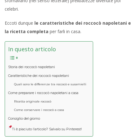
sfornavano (nel senso letterale) prelibatezze divenute poi
celebri.
Eccoti dunque
le caratteristiche dei roccocò napoletani e
la ricetta completa
per farli in casa.
In questo articolo
Storia dei roccocò napoletani
Caratteristiche dei roccocò napoletani
Quali sono le differenze tra roccocò e susamielli
Come preparare i roccocò napoletani a casa
Ricetta originale roccocò
Come conservare i roccocò a casa
Consiglio del giorno
Ti è piaciuto l’articolo? Salvalo su Pinterest!