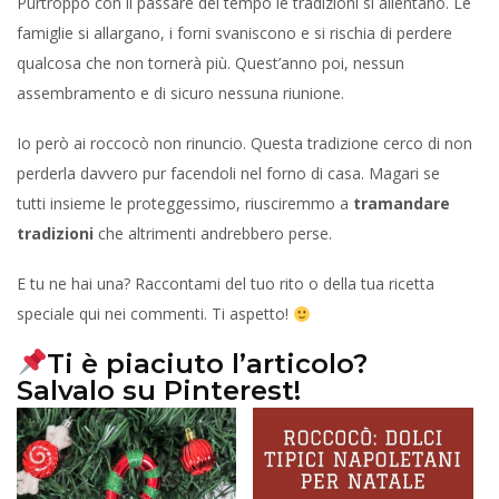
Purtroppo con il passare del tempo le tradizioni si allentano. Le
famiglie si allargano, i forni svaniscono e si rischia di perdere
qualcosa che non tornerà più. Quest’anno poi, nessun
assembramento e di sicuro nessuna riunione.
Io però ai roccocò non rinuncio. Questa tradizione cerco di non
perderla davvero pur facendoli nel forno di casa. Magari se
tutti insieme le proteggessimo, riusciremmo a
tramandare
tradizioni
che altrimenti andrebbero perse.
E tu ne hai una? Raccontami del tuo rito o della tua ricetta
speciale qui nei commenti. Ti aspetto!
Ti è piaciuto l’articolo?
Salvalo su Pinterest!