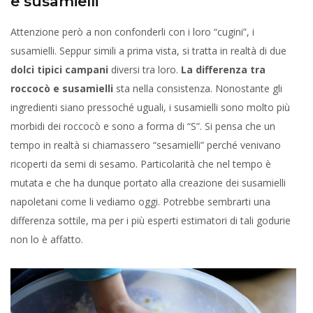
e susamielli
Attenzione però a non confonderli con i loro “cugini”, i
susamielli. Seppur simili a prima vista, si tratta in realtà di due
dolci tipici campani
diversi tra loro.
La differenza tra
roccocò e susamielli
sta nella consistenza. Nonostante gli
ingredienti siano pressoché uguali, i susamielli sono molto più
morbidi dei roccocò e sono a forma di “S”. Si pensa che un
tempo in realtà si chiamassero “sesamielli” perché venivano
ricoperti da semi di sesamo. Particolarità che nel tempo è
mutata e che ha dunque portato alla creazione dei susamielli
napoletani come li vediamo oggi. Potrebbe sembrarti una
differenza sottile, ma per i più esperti estimatori di tali godurie
non lo è affatto.