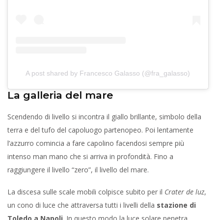
A post shared by Francesco Galasso (@fra_galasso)
La galleria del mare
Scendendo di livello si incontra il giallo brillante, simbolo della
terra e del tufo del capoluogo partenopeo. Poi lentamente
l’azzurro comincia a fare capolino facendosi sempre più
intenso man mano che si arriva in profondità. Fino a
raggiungere il livello “zero”, il livello del mare.
La discesa sulle scale mobili colpisce subito per il
Crater de luz
,
un cono di luce che attraversa tutti i livelli della
stazione di
Toledo a Napoli
. In questo modo la luce solare penetra