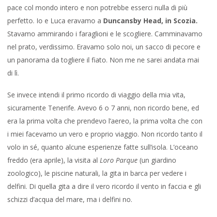
pace col mondo intero e non potrebbe esserci nulla di più
perfetto. Io e Luca eravamo a
Duncansby Head, in Scozia.
Stavamo ammirando i faraglioni e le scogliere. Camminavamo
nel prato, verdissimo. Eravamo solo noi, un sacco di pecore e
un panorama da togliere il fiato. Non me ne sarei andata mai
di lì.
Se invece intendi il primo ricordo di viaggio della mia vita,
sicuramente Tenerife. Avevo 6 o 7 anni, non ricordo bene, ed
era la prima volta che prendevo l’aereo, la prima volta che con
i miei facevamo un vero e proprio viaggio. Non ricordo tanto il
volo in sé, quanto alcune esperienze fatte sull’isola. L’oceano
freddo (era aprile), la visita al
Loro Parque
(un giardino
zoologico), le piscine naturali, la gita in barca per vedere i
delfini. Di quella gita a dire il vero ricordo il vento in faccia e gli
schizzi d’acqua del mare, ma i delfini no.