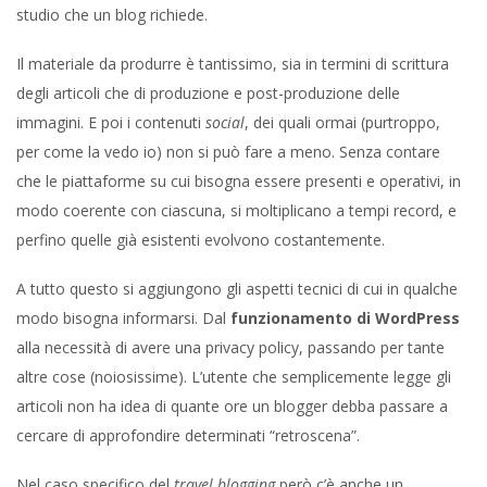
studio che un blog richiede.
Il materiale da produrre è tantissimo, sia in termini di scrittura
degli articoli che di produzione e post-produzione delle
immagini. E poi i contenuti
social
, dei quali ormai (purtroppo,
per come la vedo io) non si può fare a meno. Senza contare
che le piattaforme su cui bisogna essere presenti e operativi, in
modo coerente con ciascuna, si moltiplicano a tempi record, e
perfino quelle già esistenti evolvono costantemente.
A tutto questo si aggiungono gli aspetti tecnici di cui in qualche
modo bisogna informarsi. Dal
funzionamento di WordPress
alla necessità di avere una privacy policy, passando per tante
altre cose (noiosissime). L’utente che semplicemente legge gli
articoli non ha idea di quante ore un blogger debba passare a
cercare di approfondire determinati “retroscena”.
Nel caso specifico del
travel blogging
però c’è anche un