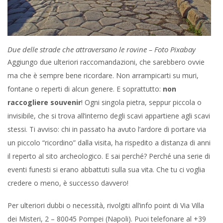
Due delle strade che attraversano le rovine – Foto Pixabay
Aggiungo due ulteriori raccomandazioni, che sarebbero ovvie
ma che è sempre bene ricordare. Non arrampicarti su muri,
fontane o reperti di alcun genere. E soprattutto:
non
raccogliere souvenir
! Ogni singola pietra, seppur piccola o
invisibile, che si trova all’interno degli scavi appartiene agli scavi
stessi. Ti avviso: chi in passato ha avuto l’ardore di portare via
un piccolo “ricordino” dalla visita, ha rispedito a distanza di anni
il reperto al sito archeologico. E sai perché? Perché una serie di
eventi funesti si erano abbattuti sulla sua vita. Che tu ci voglia
credere o meno, è successo davvero!
Per ulteriori dubbi o necessità, rivolgiti all’info point di Via Villa
dei Misteri, 2 – 80045 Pompei (Napoli). Puoi telefonare al +39