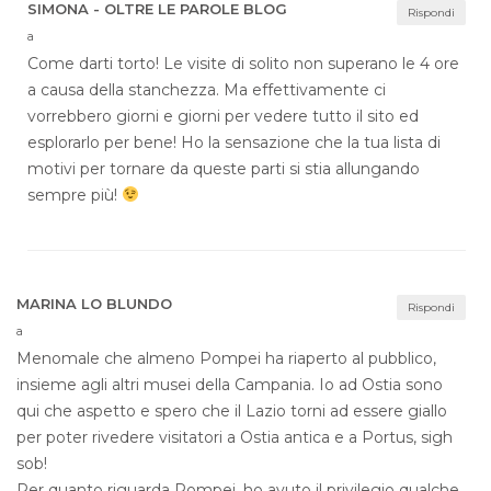
SIMONA - OLTRE LE PAROLE BLOG
Rispondi
a
Come darti torto! Le visite di solito non superano le 4 ore
a causa della stanchezza. Ma effettivamente ci
vorrebbero giorni e giorni per vedere tutto il sito ed
esplorarlo per bene! Ho la sensazione che la tua lista di
motivi per tornare da queste parti si stia allungando
sempre più!
MARINA LO BLUNDO
Rispondi
a
Menomale che almeno Pompei ha riaperto al pubblico,
insieme agli altri musei della Campania. Io ad Ostia sono
qui che aspetto e spero che il Lazio torni ad essere giallo
per poter rivedere visitatori a Ostia antica e a Portus, sigh
sob!
Per quanto riguarda Pompei, ho avuto il privilegio qualche