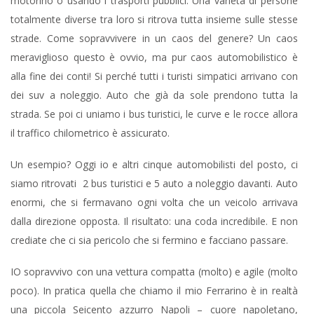
motorino o usando i trasporti pubblici. Una varietà di persone
totalmente diverse tra loro si ritrova tutta insieme sulle stesse
strade. Come sopravvivere in un caos del genere? Un caos
meraviglioso questo è ovvio, ma pur caos automobilistico è
alla fine dei conti! Si perché tutti i turisti simpatici arrivano con
dei suv a noleggio. Auto che già da sole prendono tutta la
strada. Se poi ci uniamo i bus turistici, le curve e le rocce allora
il traffico chilometrico è assicurato.
Un esempio? Oggi io e altri cinque automobilisti del posto, ci
siamo ritrovati 2 bus turistici e 5 auto a noleggio davanti. Auto
enormi, che si fermavano ogni volta che un veicolo arrivava
dalla direzione opposta. Il risultato: una coda incredibile. E non
crediate che ci sia pericolo che si fermino e facciano passare.
IO sopravvivo con una vettura compatta (molto) e agile (molto
poco). In pratica quella che chiamo il mio Ferrarino è in realtà
una piccola Seicento azzurro Napoli – cuore napoletano,